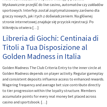
błyskawicznie przejść do live casino, automatów czy zakładów
sportowych. Interfejs został zoptymalizowany zarówno dla
graczy nowych, jak i tych z doświadczeniem. Na głównej
stronie internetowej znajduje się przycisk rejestracji. Po
kliknięciu otwiera […]
Libreria di Giochi: Centinaia di
Titoli a Tua Disposizione al
Golden Madness in Italia
Golden Madness The Club Criteria Entry to the inner circle at
Golden Madness depends on player activity. Regular gameplay
and consistent deposits influence access to enhanced rewards.
Wagering frequency and average bet size contribute directly
to tier progression within the loyalty structure. Members
accumulate points for every real money bet placed across
casino and sportsbook. […]