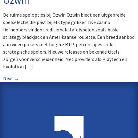
Ozwin
De ruime spelopties bij Ozwin Ozwin biedt een uitgebreide
spelselectie die past bij elk type gokker. Live casino
liefhebbers vinden traditionele tafelspelen zoals basic
strategy blackjack en Amerikaanse roulette. Een breed aanbod
aan video pokers met hogere RTP-percentages trekt
strategische spelers. Nieuwe releases en bekende titels
zorgen voor verscheidenheid. Met providers als Playtech en
Evolution […]
Next
→