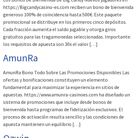
https://Bigcandycasino-es.com reciben un bono de bienvenida
generoso 100% de coincidencia hasta 500€. Este paquete
promocional se distribuye en los primeros cinco depósitos.
Cada fracción aumenta el saldo jugable y otorga giros
gratuitos para las tragamonedas seleccionadas. Importante:
los requisitos de apuesta son 30x el valor […]
AmunRa
AmunRa Bono Todo Sobre Las Promociones Disponibles Las
ofertas y bonificaciones constituyen un elemento
fundamental para maximizar la experiencia en sitios de
apuestas. https://www.amunra-casinoes.com ha diseñado un
sistema de promociones que incluye desde bonos de
bienvenida hasta programas de fidelización exclusivos. El
proceso de activación resulta sencillo y las condiciones de
apuesta mantienen un equilibrio […]