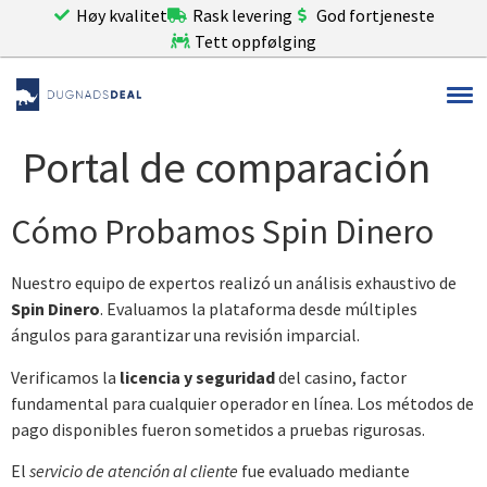
Høy kvalitet
Rask levering
God fortjeneste
Tett oppfølging
Portal de comparación
Cómo Probamos Spin Dinero
Nuestro equipo de expertos realizó un análisis exhaustivo de
Spin Dinero
. Evaluamos la plataforma desde múltiples
ángulos para garantizar una revisión imparcial.
Verificamos la
licencia y seguridad
del casino, factor
fundamental para cualquier operador en línea. Los métodos de
pago disponibles fueron sometidos a pruebas rigurosas.
El
servicio de atención al cliente
fue evaluado mediante